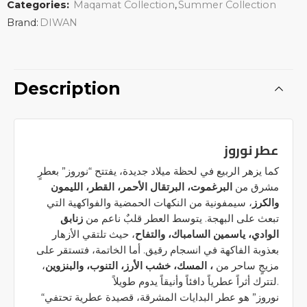
Categories:
Maqamat Collection
,
Summer Collection
Brand:
DIWAN
Description
عطر نوروز
كما يزهر الربيع في لحظة ميلاد جديدة، يفتتح “نوروز” بعطرٍ
مشرق من
البرغموت، البرتقال الأحمر، القطر، الليمون
والكرز
، سيمفونية من النكهات الحمضية والفواكهية التي
تبعث على البهجة. يتوسط العطر قلبٌ ناعم من
زنابق
الوادي، ياسمين السامباك، والتفاح
، حيث تلتقي الأزهار
بعذوبة الفاكهة في انسجام رقيق. أما الخاتمة، فتستقر على
،
، المسك، خشب الأرز، التنوب، والبنزوين
مزيجٍ ساحر من
لتترك أثراً عطرياً دافئاً وأنيقاً يدوم طويلاً.
“نوروز” هو عطر البدايات المشرقة، قصيدة عطرية تحتفي