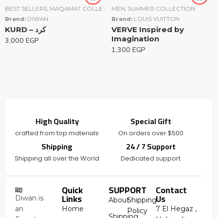
BEST SELLERS
,
MAQAMAT COLLECTION
MEN
,
MEN
,
SUMMER COLLECTION
,
UNISEX
,
WOMEN
Brand:
DIWAN
Brand:
LOUIS VUITTON
KURD – كرد
VERVE Inspired by
Imagination
3,000
EGP
1,300
EGP
High Quality
Special Gift
crafted from top materials
On orders over $500
Shipping
24 / 7 Support
Shipping all over the World
Dedicated support
Quick
SUPPORT
Contact
Links
Us
Diwan is
About
Shipping
an
Home
7 El Hegaz ,
Policy
Shipping