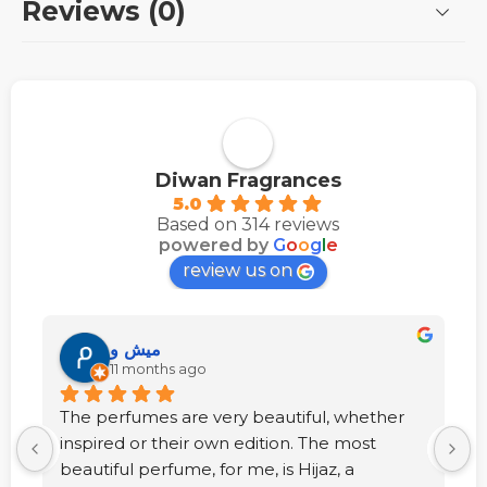
Reviews (0)
Diwan Fragrances
5.0
Based on 314 reviews
powered by
G
o
o
g
l
e
review us on
ميش و
11 months ago
The perfumes are very beautiful, whether 
inspired or their own edition. The most 
beautiful perfume, for me, is Hijaz, a 