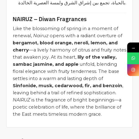
بالحياة، تجمع بين إشراق الشرق ولمسة العصرية الخالدة.
NAIRUZ – Diwan Fragrances
Like the blossoming of spring in a moment of
renewal,
Nairuz
opens with a radiant overture of
bergamot, blood orange, neroli, lemon, and
→
cherry
—a lively harmony of citrus and fruity notes
that awaken joy. At its heart,
lily of the valley,
sambac jasmine, and apple
unfold, blending
floral elegance with fruity tenderness. The base
settles into a warm and lasting depth of
Sinfonide, musk, cedarwood, fir, and benzoin
,
leaving behind a trail of refined sophistication.
NAIRUZ
is the fragrance of bright beginnings—a
poetic celebration of life, where the brilliance of
the East meets timeless modern grace.