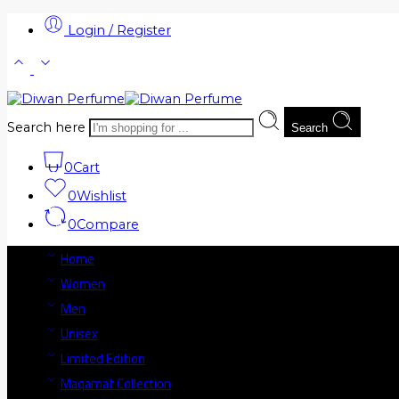
Login / Register
Search here
Search
0
Cart
0
Wishlist
0
Compare
Home
Women
Men
Unisex
Limited Edition
Maqamat Collection